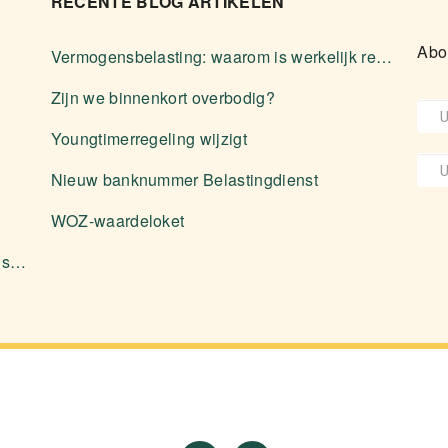
RECENTE BLOG ARTIKELEN
Abo
Vermogensbelasting: waarom is werkelijk rendement zelden voordeliger?
Zijn we binnenkort overbodig?
Youngtimerregeling wijzigt
Nieuw banknummer Belastingdienst
WOZ-waardeloket
Aanleveren stukken en diverse zaken over software