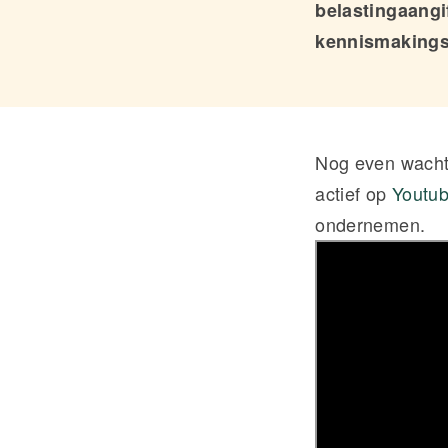
belastingaangi
kennismakings
Nog even wachte
actief op
Youtu
ondernemen.