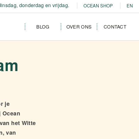
insdag, donderdag en vrijdag.
OCEAN SHOP
EN
BLOG
OVER ONS
CONTACT
dam
r je
ij Ocean
van het Witte
n, van