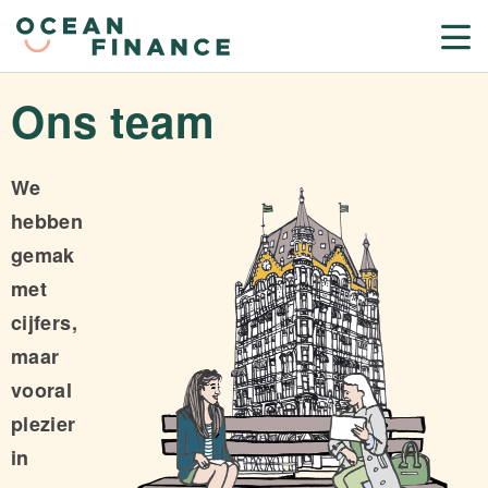
Ons team
We
hebben
gemak
met
cijfers,
maar
vooral
plezier
in