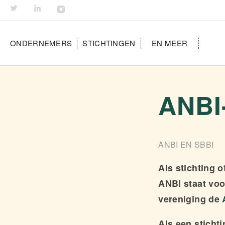
ONDERNEMERS
STICHTINGEN
EN MEER
ANBI
ANBI EN SBBI
Als stichting 
ANBI staat voo
vereniging de
Als een sticht