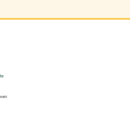
te
even