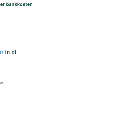
ver bankkosten
in of
er
rden.