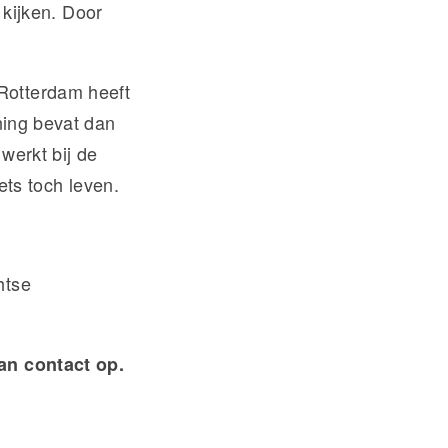
e kijken. Door
Rotterdam heeft
ning bevat dan
 werkt bij de
ets toch leven.
htse
dan contact op.