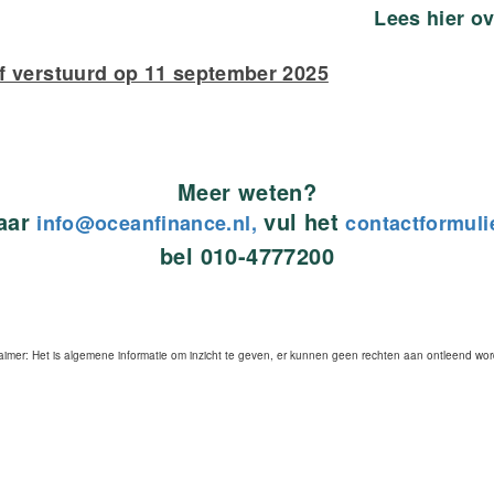
Lees hier o
f verstuurd op 11 september 2025
Meer weten?
naar
vul het
info@oceanfinance.nl,
contactformuli
bel 010-4777200
laimer: Het is algemene informatie om inzicht te geven, er kunnen geen rechten aan ontleend wo