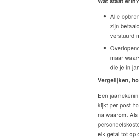
Wat staat erin
Alle opbren
zijn betaal
verstuurd 
Overlopende
maar waarv
die je in j
Vergelijken, h
Een jaarrekening
kijkt per post h
na waarom. Als 
personeelskoste
elk getal tot op