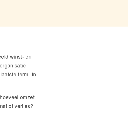
eld winst- en
 organisatie
laatste term. In
s hoeveel omzet
st of verlies?