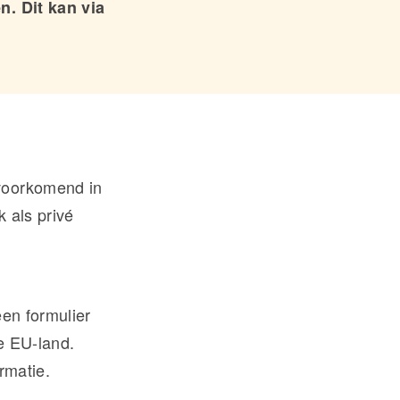
n. Dit kan via
 voorkomend in
 als privé
een formulier
e EU-land.
rmatie.