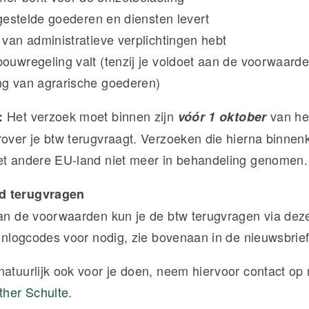
ijgestelde goederen en diensten levert
 van administratieve verplichtingen hebt
bouwregeling valt (tenzij je voldoet aan de voorwaard
ng van agrarische goederen)
Het verzoek moet binnen zijn
van het
:
vóór 1 oktober
rover je btw terugvraagt. Verzoeken die hierna binn
et andere EU-land niet meer in behandeling genomen.
d terugvragen
aan de voorwaarden kun je de btw terugvragen via de
 inlogcodes voor nodig, zie bovenaan in de nieuwsbrief
natuurlijk ook voor je doen, neem hiervoor contact op
ther Schulte
.