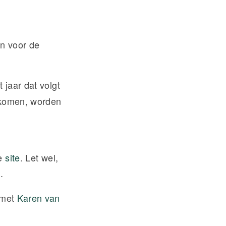
en voor de
 jaar dat volgt
enkomen, worden
ze
site
. Let wel,
.
 met
Karen van