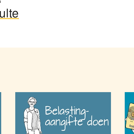
R
ulte