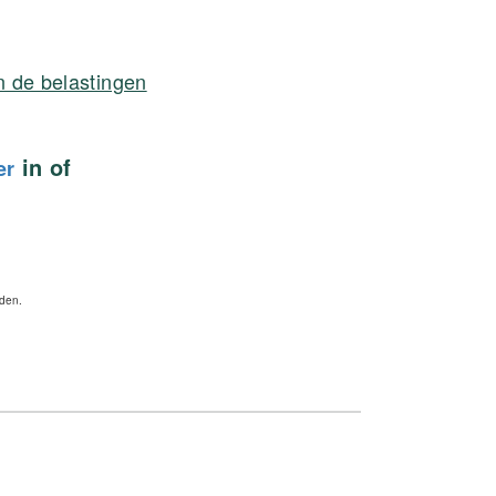
n de belastingen
in of
er
rden.