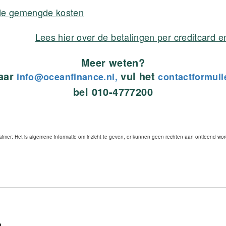
 de gemengde kosten
Lees hier over de betalingen per creditcard e
Meer weten?
naar
vul het
info@oceanfinance.nl,
contactformuli
bel 010-4777200
laimer: Het is algemene informatie om inzicht te geven, er kunnen geen rechten aan ontleend wo