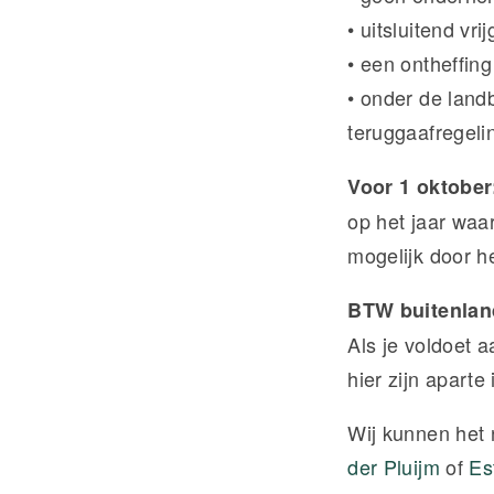
• uitsluitend vr
• een ontheffing
• onder de land
teruggaafregeli
Voor 1 oktober
op het jaar waa
mogelijk door h
BTW buitenlan
Als je voldoet 
hier zijn aparte
Wij kunnen het 
der Pluijm
of
Es