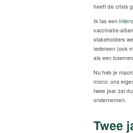
heeft de crisis
Ik las een
inter
vaccinatie-alli
stakeholders we
iedereen (ook m
als een boemera
Nu heb je macr
micro: ons eigen
twee jaar zal d
ondernemen.
Twee j