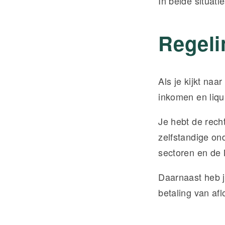
In beide situatie
Regeli
Als je kijkt naa
inkomen en liqui
Je hebt de rech
zelfstandige o
sectoren en de
Daarnaast heb je
betaling van af