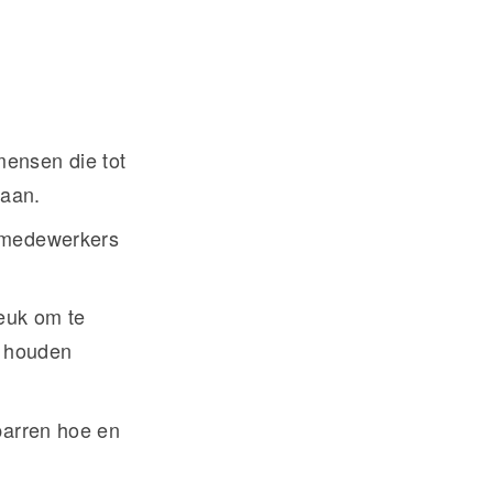
mensen die tot
 aan.
e medewerkers
Leuk om te
r houden
parren hoe en