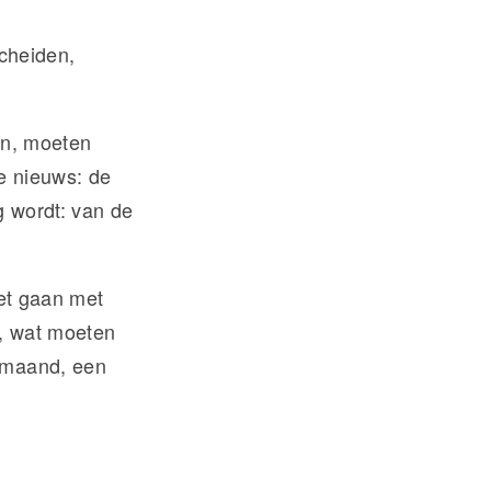
scheiden,
en, moeten
e nieuws: de
ig wordt: van de
het gaan met
, wat moeten
n maand, een