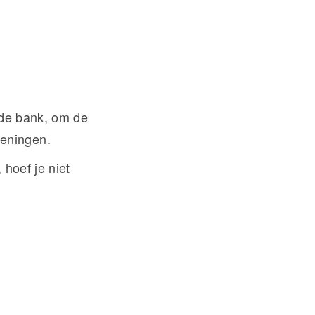
p de bank, om de
keningen.
 hoef je niet