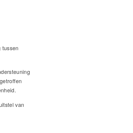
g tussen
ndersteuning
getroffen
nheid.
uitstel van