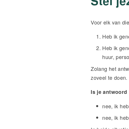
Stel j
Voor elk van di
Heb ik gen
Heb ik geno
huur, pers
Zolang het antw
zoveel te doen.
Is je antwoord 
nee, ik he
nee, ik heb