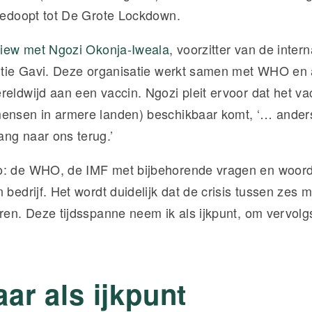
 gedoopt tot De Grote Lockdown.
view met Ngozi Okonja-Iweala
, voorzitter van de inter
antie Gavi. Deze organisatie werkt samen met WHO en
reldwijd aan een vaccin. Ngozi pleit ervoor dat het va
ensen in armere landen) beschikbaar komt, ‘… anders
ng naar ons terug.’
o: de WHO, de IMF met bijbehorende vragen en woord
 bedrijf. Het wordt duidelijk dat de crisis tussen zes
uren. Deze tijdsspanne neem ik als ijkpunt, om vervolg
aar als ijkpunt