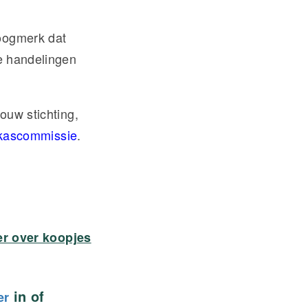
toogmerk dat
je handelingen
ouw stichting,
kascommissie
.
er over koopjes
in of
er