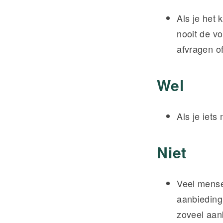
Als je het 
nooit de vo
afvragen o
Wel
Als je iet
Niet
Veel mense
aanbieding,
zoveel aan