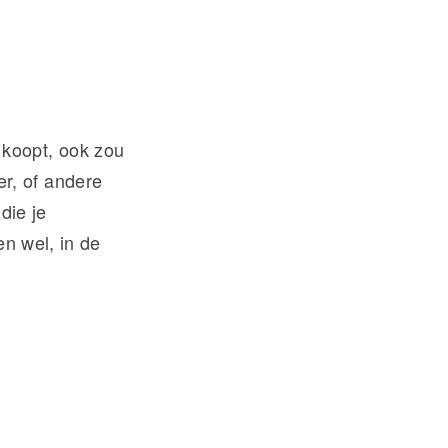
e koopt, ook zou
r, of andere
die je
en wel, in de