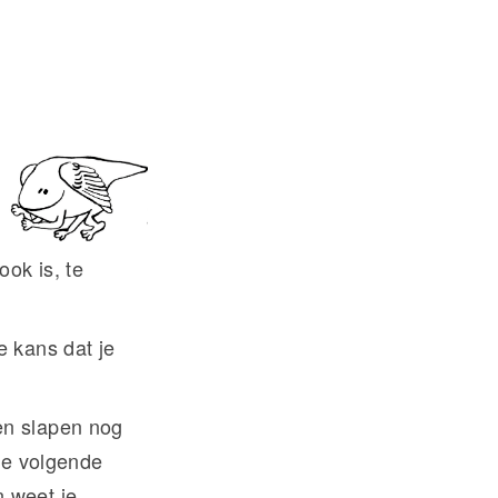
 ook is, te
e kans dat je
en slapen nog
 de volgende
n weet je