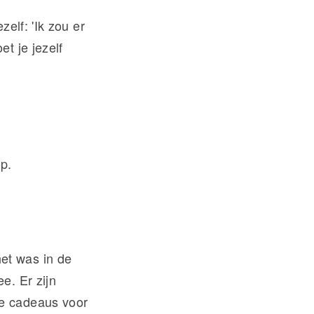
zelf: 'Ik zou er
et je jezelf
op.
et was in de
e. Er zijn
te cadeaus voor