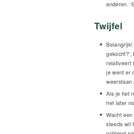
anderen. ‘
Twijfel
Belangrijk!
gekocht?',
relativeert
je went er
weerstaan
Als je het 
het later n
Wacht een 
steeds wil 
ochtend ni