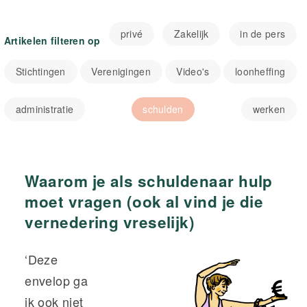
privé
Zakelijk
in de pers
Artikelen filteren op
Stichtingen
Verenigingen
Video's
loonheffing
administratie
schulden
werken
Waarom je als schuldenaar hulp
moet vragen (ook al vind je die
vernedering vreselijk)
‘Deze
envelop ga
ik ook niet