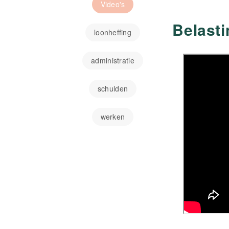
Video's
Belast
loonheffing
administratie
schulden
werken